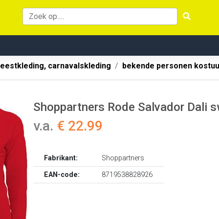
eestkleding, carnavalskleding
bekende personen kostu
Shoppartners Rode Salvador Dali 
v.a.
€ 22.99
Fabrikant:
Shoppartners
EAN-code:
8719538828926