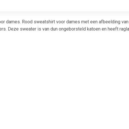
or dames. Rood sweatshirt voor dames met een afbeelding van he
ers. Deze sweater is van dun ongeborsteld katoen en heeft rag
€ 18.84
€ 22.99
€ 18.