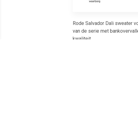
Rode Salvador Dali sweater vo
van de serie met bankovervall
kwaliteit.
Meest populaire producten
€ 23.99
€ 39.89