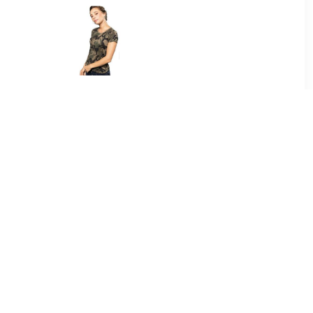
99
€ 12.50
irt wit voor
Soldaten / leger
en
verkleedkleding
camouflage shirt dames
Groen
99
€ 12.99