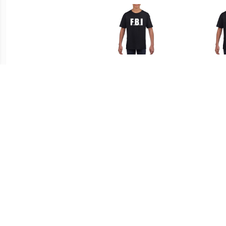
€ 12.99
€ 12.99
SWAT tekst t-shirt zwart
FBI tekst t-shirt zwart
Polit
kinderen Zwart
kinderen Zwart
€ 12.99
€ 12.50