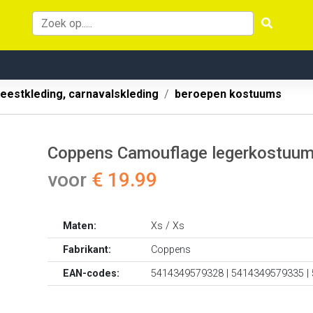
eestkleding, carnavalskleding
beroepen kostuums
Coppens Camouflage legerkostuum
voor
€ 19.99
Maten:
Xs / Xs
Fabrikant:
Coppens
EAN-codes:
5414349579328 | 5414349579335 |