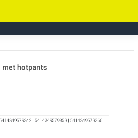
 met hotpants
 5414349579342 | 5414349579359 | 5414349579366