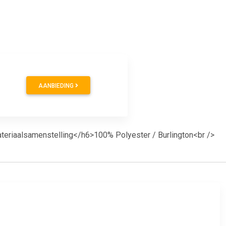
AANBIEDING
teriaalsamenstelling</h6>100% Polyester / Burlington<br />