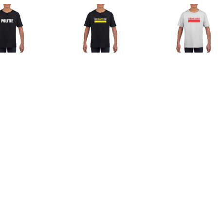
€ 12.99
€ 12.99
€ 12.
ie tekst t-shirt zwart
SWAT team logo t-shirt
Dokter logo t-sh
kinderen Zwart
zwart voor kinderen
kinder
€ 12.99
€ 13.99
€ 12.