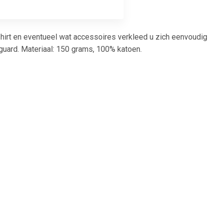
hirt en eventueel wat accessoires verkleed u zich eenvoudig
eguard. Materiaal: 150 grams, 100% katoen.
99
€ 12.50
irt wit voor
Soldaten / leger