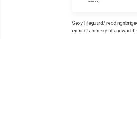
Sexy lifeguard/ reddingsbriga
en snel als sexy strandwacht. 
Meest populaire producten
€ 12.99
€ 12.99
SWAT tekst t-shirt zwart
FBI tekst t-shirt zwart
Polit