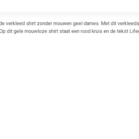
de verkleed shirt zonder mouwen geel dames. Met dit verkleeds
Op dit gele mouwloze shirt staat een rood kruis en de tekst Lif
€ 12.99
€ 12.99
€ 12.
ie tekst t-shirt zwart
SWAT team logo t-shirt
Dokter logo t-sh