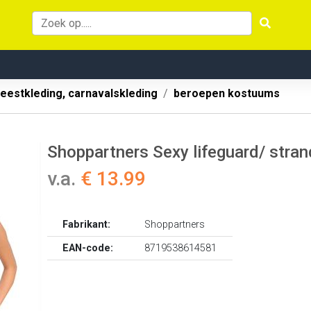
eestkleding, carnavalskleding
beroepen kostuums
Shoppartners Sexy lifeguard/ stra
v.a.
€ 13.99
Fabrikant:
Shoppartners
EAN-code:
8719538614581