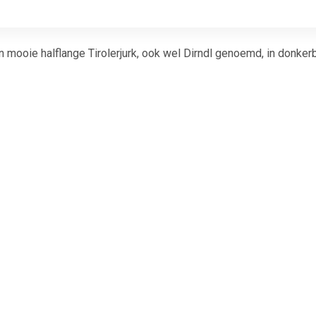
Een mooie halflange Tirolerjurk, ook wel Dirndl genoemd, in donke
€ 15.99
€ 15.99
€ 19.
erfest - Sexy schort
Oktoberfest - Groene
Lederhose Jo