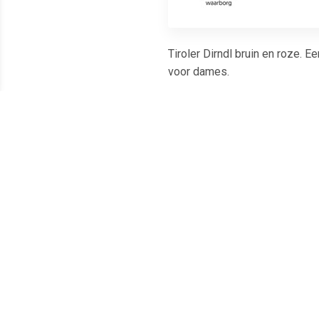
Tiroler Dirndl bruin en roze. 
voor dames.
Meest populaire producten
€ 15.99
€ 15.99
Rode geruite blouse voor
Oktoberfest - Tiroler
Oktob