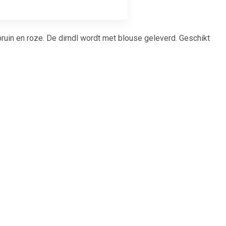
rbruin en roze. De dirndl wordt met blouse geleverd. Geschikt
99
€ 15.99
hann KORT
Oktoberfest - Tiroler