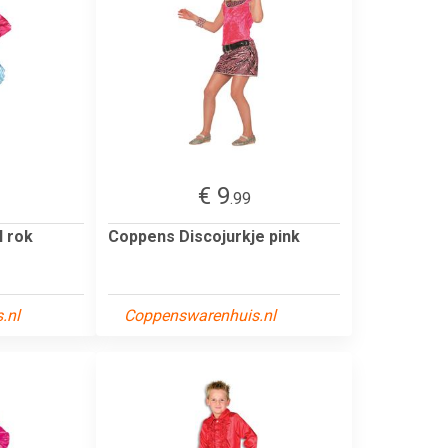
€ 9
.99
l rok
Coppens Discojurkje pink
.nl
Coppenswarenhuis.nl