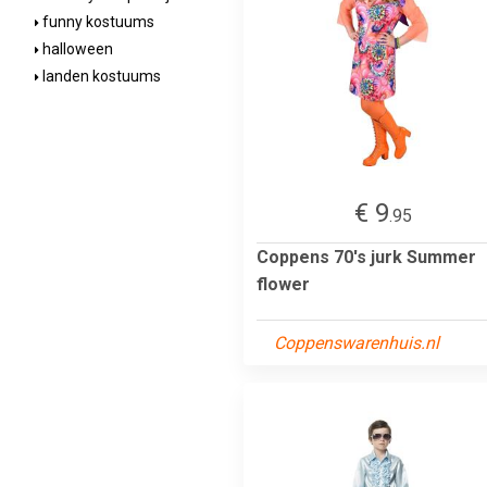
funny kostuums
halloween
landen kostuums
€ 9
.95
Coppens 70's jurk Summer
flower
Coppenswarenhuis.nl