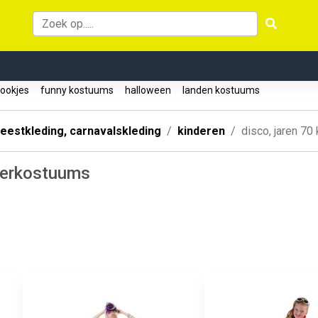
rookjes
funny kostuums
halloween
landen kostuums
eestkleding, carnavalskleding
kinderen
disco, jaren 7
nderkostuums