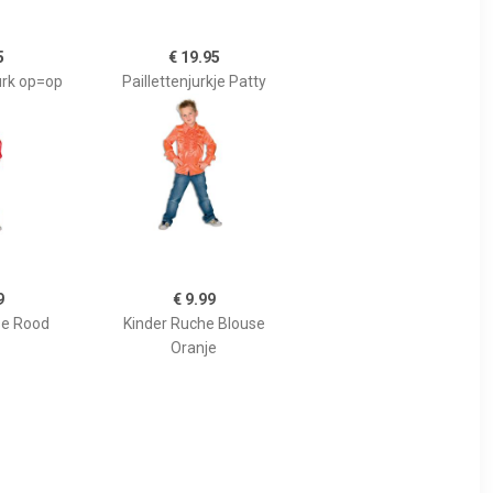
5
€ 19.95
urk op=op
Paillettenjurkje Patty
9
€ 9.99
se Rood
Kinder Ruche Blouse
Oranje