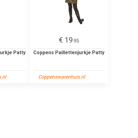
€ 19
5
.95
urkje Patty
Coppens Paillettenjurkje Patty
.nl
Coppenswarenhuis.nl