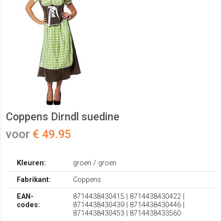
Coppens Dirndl suedine
voor
€ 49.95
Kleuren:
groen / groen
Fabrikant:
Coppens
EAN-
8714438430415 | 8714438430422 |
codes:
8714438430439 | 8714438430446 |
8714438430453 | 8714438433560