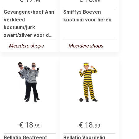
99
99
Gevangene/boef Ann
Smiffys Boeven
verkleed
kostuum voor heren
kostuum/jurk
zwart/zilver voor d...
Meerdere shops
Meerdere shops
€ 18.
€ 18.
99
99
Bellatio Gestreept
Bellatio Voordelig