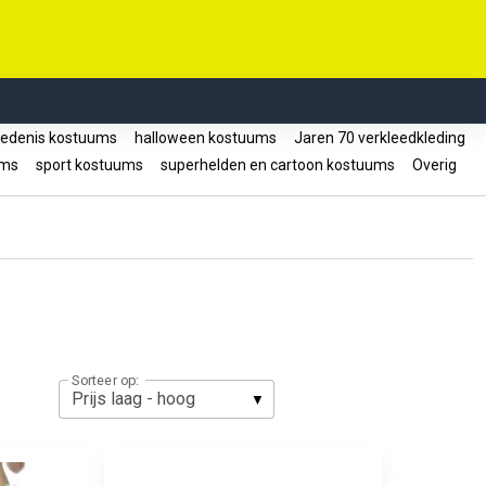
edenis kostuums
halloween kostuums
Jaren 70 verkleedkleding
ums
sport kostuums
superhelden en cartoon kostuums
Overig
Sorteer op: