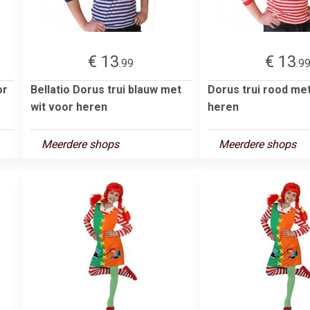
€ 13
€ 13
.99
.9
or
Bellatio Dorus trui blauw met
Dorus trui rood met
wit voor heren
heren
Meerdere shops
Meerdere shops