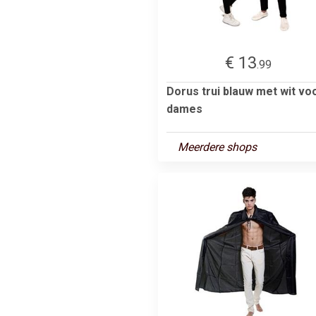
€ 13
.99
Dorus trui blauw met wit vo
dames
Meerdere shops