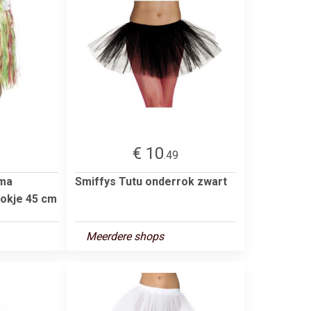
€ 10
.49
ema
Smiffys Tutu onderrok zwart
rokje 45 cm
Meerdere shops