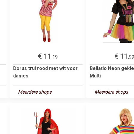
€ 11
€ 11
.19
.9
Dorus trui rood met wit voor
Bellatio Neon gekle
dames
Multi
Meerdere shops
Meerdere shops