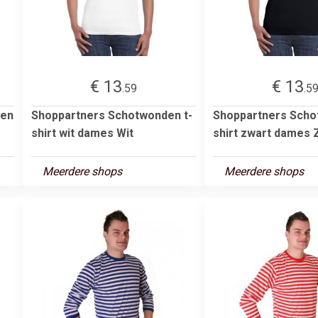
€ 13
€ 13
.59
.5
oen
Shoppartners Schotwonden t-
Shoppartners Scho
shirt wit dames Wit
shirt zwart dames 
Meerdere shops
Meerdere shops