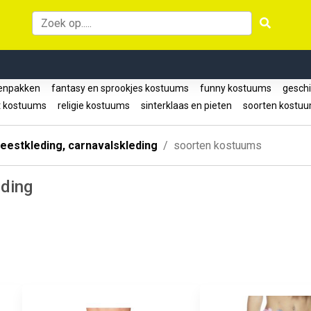
enpakken
fantasy en sprookjes kostuums
funny kostuums
geschi
t kostuums
religie kostuums
sinterklaas en pieten
soorten kostu
eestkleding, carnavalskleding
soorten kostuums
eding