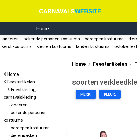
Home
kinderen
bekende personen kostuums
beroepen kostuums
dier
kerst kostuums
kleuren kostuums
landen kostuums
oktoberfes
Home
Feestartikelen
F
Home
soorten verkleedkl
Feestartikelen
Feestkleding,
MERK:
KLEUR:
carnavalskleding
kinderen
bekende personen
kostuums
beroepen kostuums
dierenpakken