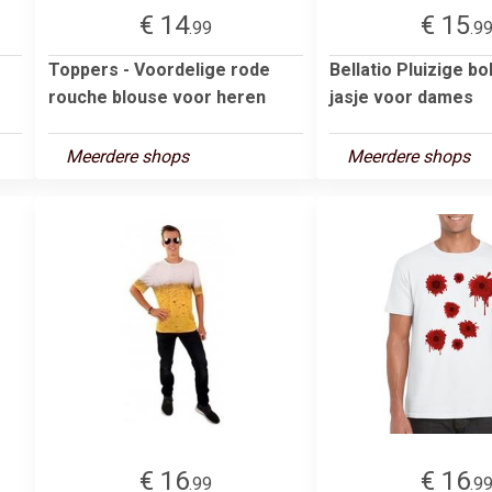
€ 14
€ 15
.99
.9
Toppers - Voordelige rode
Bellatio Pluizige b
rouche blouse voor heren
jasje voor dames
Meerdere shops
Meerdere shops
€ 16
€ 16
.99
.9