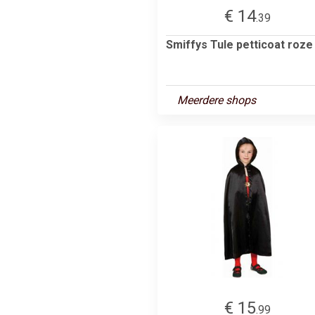
€ 14
.39
Smiffys Tule petticoat roze
Meerdere shops
€ 15
.99