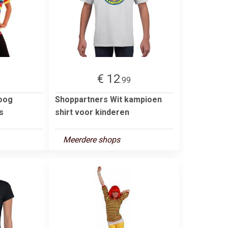
€ 12
9
.99
boog
Shoppartners Wit kampioen
s
shirt voor kinderen
Meerdere shops