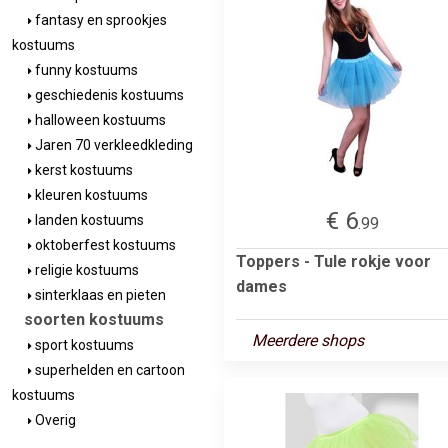
fantasy en sprookjes
kostuums
funny kostuums
geschiedenis kostuums
halloween kostuums
Jaren 70 verkleedkleding
kerst kostuums
kleuren kostuums
€ 6
landen kostuums
.99
oktoberfest kostuums
Toppers - Tule rokje voor
religie kostuums
dames
sinterklaas en pieten
soorten kostuums
Meerdere shops
sport kostuums
superhelden en cartoon
kostuums
Overig