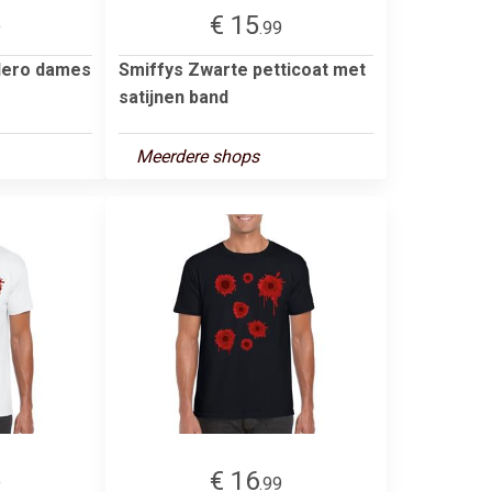
€ 15
9
.99
olero dames
Smiffys Zwarte petticoat met
satijnen band
Meerdere shops
€ 16
9
.99