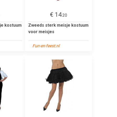
€ 14
0
.20
je kostuum
Zweeds sterk meisje kostuum
voor meisjes
Fun-en-feest.nl