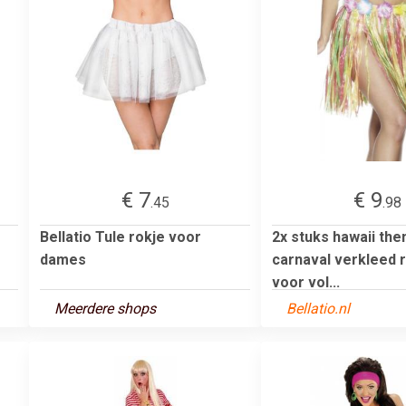
€ 7
€ 9
.45
.98
Bellatio Tule rokje voor
2x stuks hawaii th
dames
carnaval verkleed 
voor vol...
Meerdere shops
Bellatio.nl