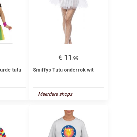
€ 11
9
.99
urde tutu
Smiffys Tutu onderrok wit
Meerdere shops