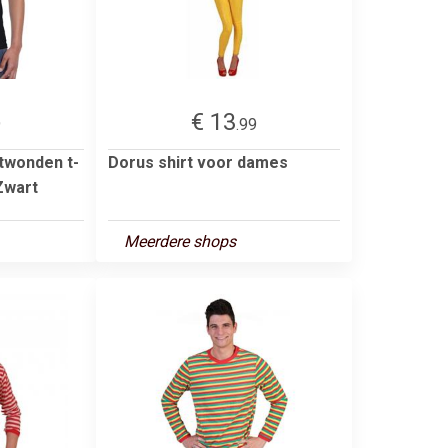
€ 13
9
.99
twonden t-
Dorus shirt voor dames
Zwart
Meerdere shops