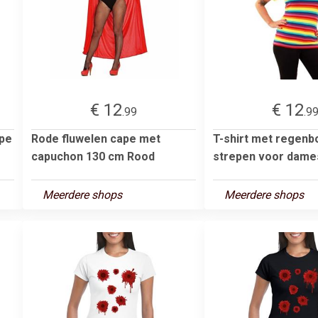
€ 12
€ 12
.99
.9
ape
Rode fluwelen cape met
T-shirt met regen
capuchon 130 cm Rood
strepen voor dame
Meerdere shops
Meerdere shops