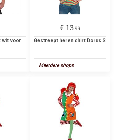
€ 13
9
.99
 wit voor
Gestreept heren shirt Dorus S
Meerdere shops