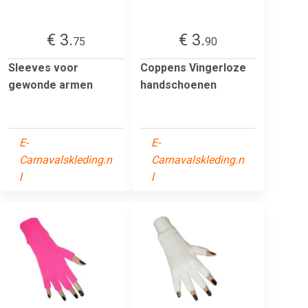
€ 3.
€ 3.
75
90
Sleeves voor
Coppens Vingerloze
gewonde armen
handschoenen
E-
E-
Carnavalskleding.n
Carnavalskleding.n
l
l