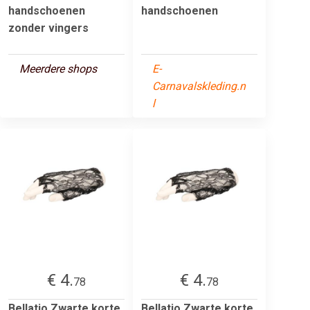
handschoenen
handschoenen
zonder vingers
Meerdere shops
E-
Carnavalskleding.n
l
€ 4.
€ 4.
78
78
Bellatio Zwarte korte
Bellatio Zwarte korte