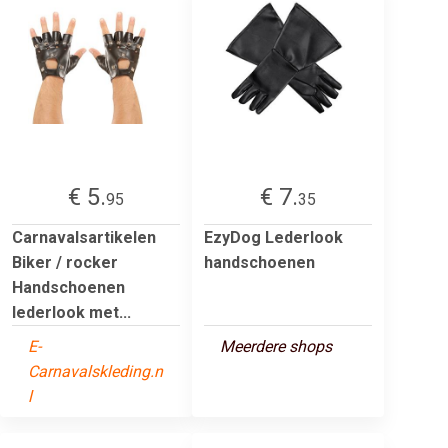
€ 5.
€ 7.
95
35
Carnavalsartikelen
EzyDog Lederlook
Biker / rocker
handschoenen
Handschoenen
lederlook met...
E-
Meerdere shops
Carnavalskleding.n
l