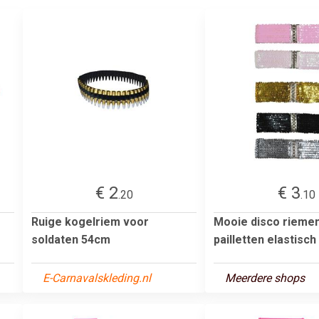
€ 2
€ 3
.20
.10
Ruige kogelriem voor
Mooie disco rieme
soldaten 54cm
pailletten elastisch
E-Carnavalskleding.nl
Meerdere shops