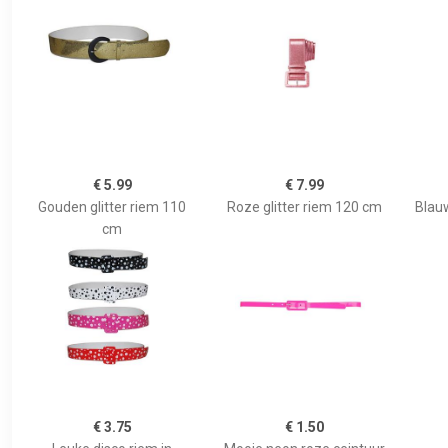
€ 5.99
€ 7.99
Gouden glitter riem 110
Roze glitter riem 120 cm
Blauw
cm
€ 3.75
€ 1.50