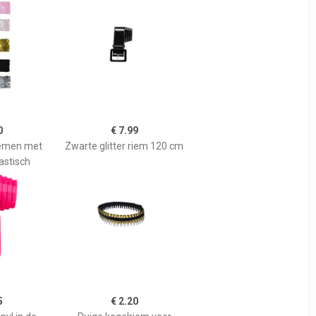
0
€ 7.99
iemen met
Zwarte glitter riem 120 cm
lastisch
5
€ 2.20