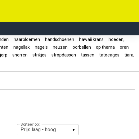
nden
haarbloemen
handschoenen
hawaii krans
hoeden,
enten
nagellak
nagels
neuzen
oorbellen
op thema
oren
jerp
snorren
strikjes
stropdassen
tassen
tatoeages
tiara,
Sorteer op: