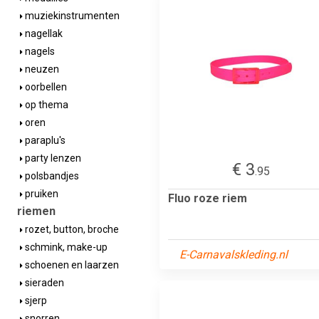
muziekinstrumenten
nagellak
nagels
neuzen
oorbellen
op thema
oren
paraplu's
party lenzen
€ 3
.95
polsbandjes
pruiken
Fluo roze riem
riemen
rozet, button, broche
schmink, make-up
E-Carnavalskleding.nl
schoenen en laarzen
sieraden
sjerp
snorren