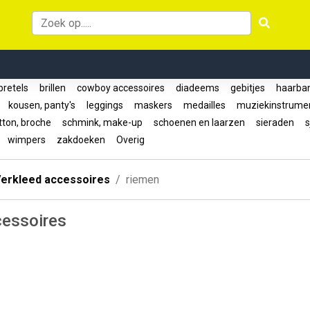
retels
brillen
cowboy accessoires
diadeems
gebitjes
haarba
s
kousen, panty's
leggings
maskers
medailles
muziekinstrum
tton, broche
schmink, make-up
schoenen en laarzen
sieraden
s
n
wimpers
zakdoeken
Overig
erkleed accessoires
riemen
cessoires