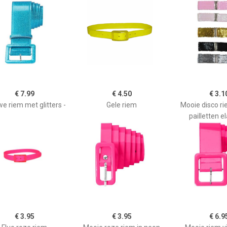
€ 7.99
€ 4.50
€ 3.1
e riem met glitters -
Gele riem
Mooie disco r
pailletten e
€ 3.95
€ 3.95
€ 6.9