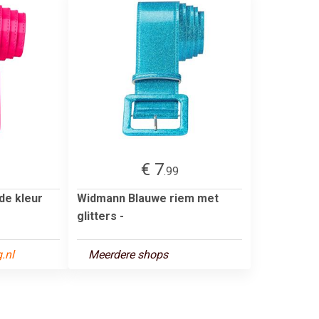
€ 7
.99
 de kleur
Widmann Blauwe riem met
glitters -
.nl
Meerdere shops