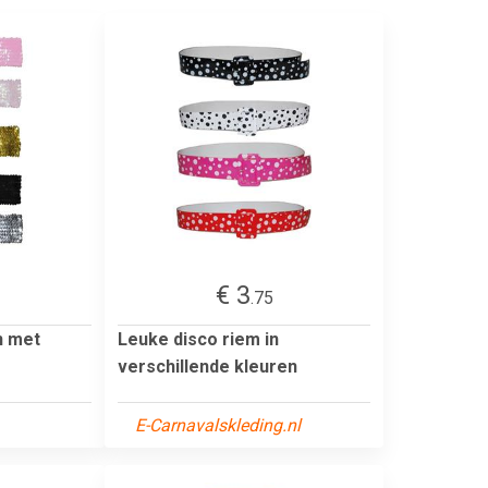
€ 3
.75
n met
Leuke disco riem in
verschillende kleuren
E-Carnavalskleding.nl