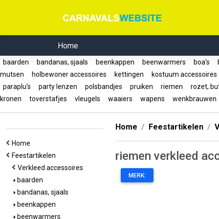
Home
baarden
bandanas, sjaals
beenkappen
beenwarmers
boa's
b
mutsen
holbewoner accessoires
kettingen
kostuum accessoire
paraplu's
party lenzen
polsbandjes
pruiken
riemen
rozet, bu
kronen
toverstafjes
vleugels
waaiers
wapens
wenkbrauwe
Home
Feestartikelen
V
Home
riemen verkleed ac
Feestartikelen
Verkleed accessoires
MERK:
baarden
bandanas, sjaals
beenkappen
beenwarmers