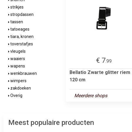
strikjes
stropdassen
tassen
tatoeages
tiara, kronen
toverstafjes
vleugels
€ 7
waaiers
.99
wapens
Bellatio Zwarte glitter riem
wenkbrauwen
120 cm
wimpers
zakdoeken
Meerdere shops
Overig
Meest populaire producten