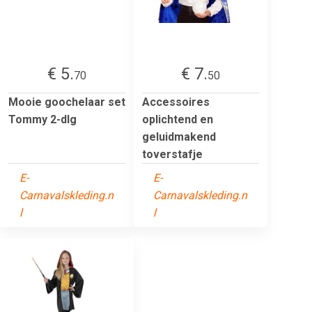
€ 5.
€ 7.
70
50
Mooie goochelaar set
Accessoires
Tommy 2-dlg
oplichtend en
geluidmakend
toverstafje
E-
E-
Carnavalskleding.n
Carnavalskleding.n
l
l