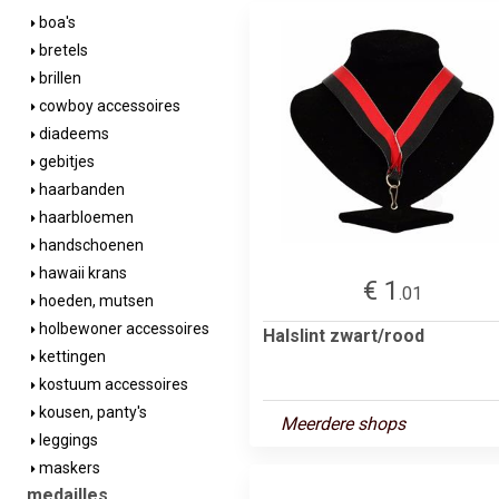
boa's
bretels
brillen
cowboy accessoires
diadeems
gebitjes
haarbanden
haarbloemen
handschoenen
hawaii krans
€ 1
.01
hoeden, mutsen
holbewoner accessoires
Halslint zwart/rood
kettingen
kostuum accessoires
kousen, panty's
Meerdere shops
leggings
maskers
medailles