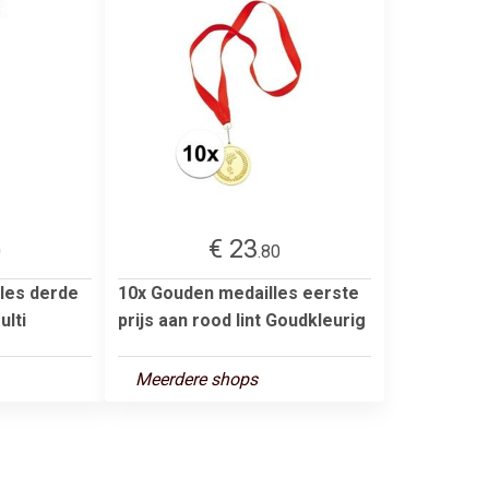
€ 23
0
.80
les derde
10x Gouden medailles eerste
ulti
prijs aan rood lint Goudkleurig
Meerdere shops