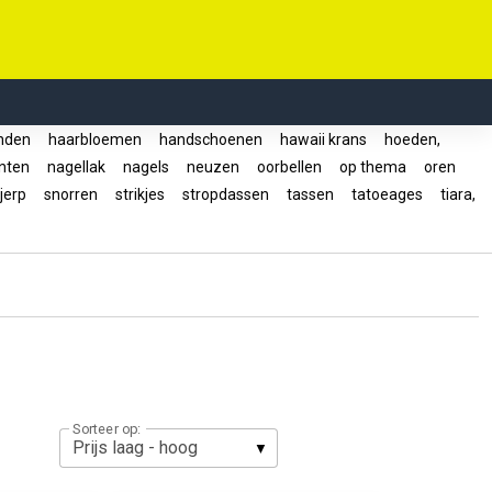
nden
haarbloemen
handschoenen
hawaii krans
hoeden,
enten
nagellak
nagels
neuzen
oorbellen
op thema
oren
jerp
snorren
strikjes
stropdassen
tassen
tatoeages
tiara,
Sorteer op: