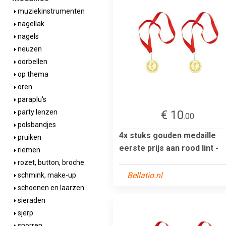
muziekinstrumenten
nagellak
nagels
neuzen
oorbellen
op thema
oren
paraplu's
€ 10
party lenzen
.00
polsbandjes
4x stuks gouden medaille
pruiken
eerste prijs aan rood lint -
riemen
rozet, button, broche
Bellatio.nl
schmink, make-up
schoenen en laarzen
sieraden
sjerp
snorren