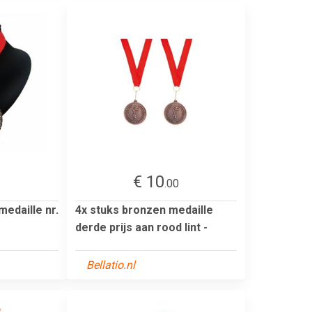
€ 10
.00
edaille nr.
4x stuks bronzen medaille
derde prijs aan rood lint -
Bellatio.nl