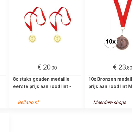
€ 20
€ 23
.00
.8
8x stuks gouden medaille
10x Bronzen medail
eerste prijs aan rood lint -
prijs aan rood lint M
Bellatio.nl
Meerdere shops