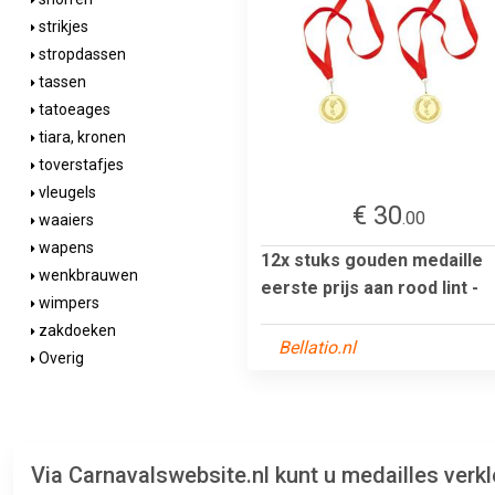
strikjes
stropdassen
tassen
tatoeages
tiara, kronen
toverstafjes
vleugels
€ 30
.00
waaiers
wapens
12x stuks gouden medaille
wenkbrauwen
eerste prijs aan rood lint -
wimpers
zakdoeken
Bellatio.nl
Overig
Via Carnavalswebsite.nl kunt u medailles ver