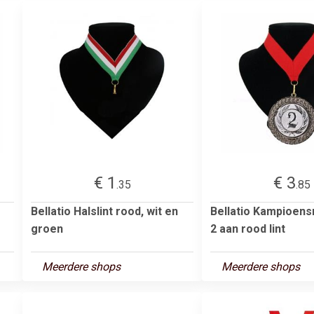
€ 1
€ 3
.35
.85
Bellatio Halslint rood, wit en
Bellatio Kampioensm
groen
2 aan rood lint
Meerdere shops
Meerdere shops