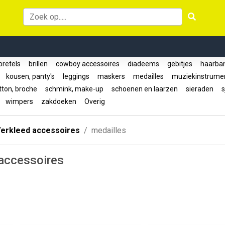
retels
brillen
cowboy accessoires
diadeems
gebitjes
haarba
s
kousen, panty's
leggings
maskers
medailles
muziekinstrum
tton, broche
schmink, make-up
schoenen en laarzen
sieraden
s
n
wimpers
zakdoeken
Overig
erkleed accessoires
medailles
 accessoires