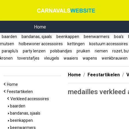
Home
baarden
bandanas, sjaals
beenkappen
beenwarmers
boa's
b
mutsen
holbewoner accessoires
kettingen
kostuum accessoire
paraplu's
party lenzen
polsbandjes
pruiken
riemen
rozet, bu
kronen
toverstafjes
vleugels
waaiers
wapens
wenkbrauwe
Home
Feestartikelen
V
Home
medailles verkleed
Feestartikelen
Verkleed accessoires
baarden
bandanas, sjaals
beenkappen
beenwarmers